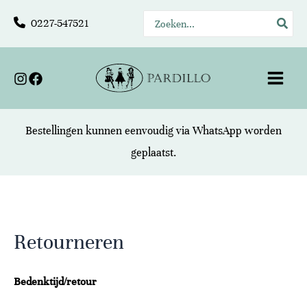
Ga
Zoeken
0227-547521
naar
naar:
de
inhoud
Main
Menu
Bestellingen kunnen eenvoudig via
WhatsApp
worden
geplaatst.
Retourneren
Bedenktijd/retour